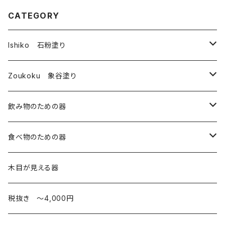
CATEGORY
Ishiko 石粉塗り
皿
Zoukoku 象谷塗り
コップ
酒器
飲み物のための器
箸・その他
コップ
コップ・湯のみ
食べ物のための器
椀
酒器
皿
木目が見える器
弁当箱
カップ
税抜き 〜4,000円