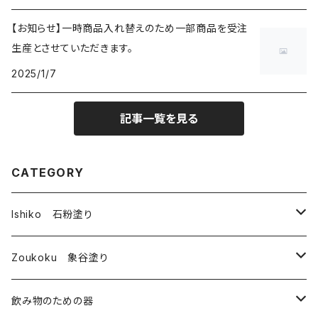
【お知らせ】一時商品入れ替えのため一部商品を受注
生産とさせていただきます。
2025/1/7
記事一覧を見る
CATEGORY
Ishiko 石粉塗り
皿
Zoukoku 象谷塗り
コップ
酒器
飲み物のための器