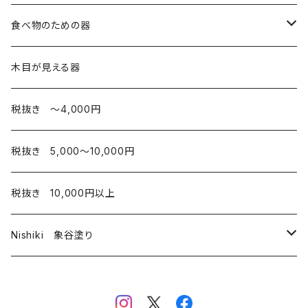
箸・その他
コップ
コップ・湯のみ
食べ物のための器
椀
酒器
皿
木目が見える器
弁当箱
カップ
税抜き 〜4,000円
お椀
税抜き 5,000〜10,000円
弁当箱
税抜き 10,000円以上
Nishiki 象谷塗り
酒器