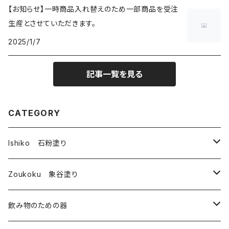
【お知らせ】一時商品入れ替えのため一部商品を受注
生産とさせていただきます。
2025/1/7
記事一覧を見る
CATEGORY
Ishiko 石粉塗り
皿
Zoukoku 象谷塗り
コップ
酒器
飲み物のための器