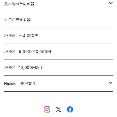
箸・その他
コップ
コップ・湯のみ
食べ物のための器
椀
酒器
皿
木目が見える器
弁当箱
カップ
税抜き 〜4,000円
お椀
税抜き 5,000〜10,000円
弁当箱
税抜き 10,000円以上
Nishiki 象谷塗り
酒器
コップ