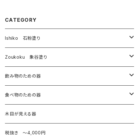
CATEGORY
Ishiko 石粉塗り
皿
Zoukoku 象谷塗り
コップ
酒器
飲み物のための器
箸・その他
コップ
コップ・湯のみ
食べ物のための器
椀
酒器
皿
木目が見える器
弁当箱
カップ
税抜き 〜4,000円