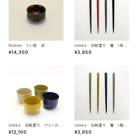
Nishiki ぐい呑 武
Ishiko 石粉塗り 箸 （朱・
黒・紫・灰）
¥14,300
¥3,850
Ishiko 石粉塗り フリーカッ
Ishiko 石粉塗り 箸 （紺・
プ ［単色］
黄・白・緑）
¥12,100
¥3,850