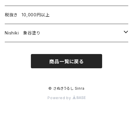
弁当箱
税抜き 10,000円以上
Nishiki 象谷塗り
酒器
商品一覧に戻る
コップ
© さぬきうるし Sinra
Powered by