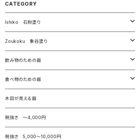
CATEGORY
Ishiko 石粉塗り
皿
Zoukoku 象谷塗り
コップ
酒器
飲み物のための器
箸・その他
コップ
コップ・湯のみ
食べ物のための器
椀
酒器
皿
木目が見える器
弁当箱
カップ
税抜き 〜4,000円
お椀
税抜き 5,000〜10,000円