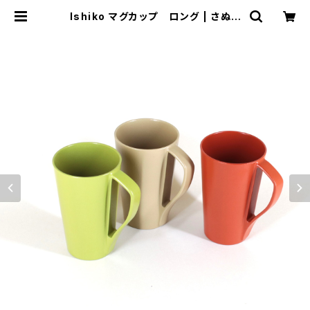
Ishiko マグカップ ロング | さぬき
うるし Sinra