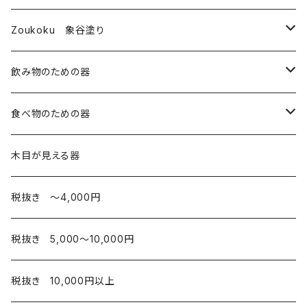
皿
Zoukoku 象谷塗り
コップ
酒器
飲み物のための器
箸・その他
コップ
コップ・湯のみ
食べ物のための器
椀
酒器
皿
木目が見える器
弁当箱
カップ
税抜き 〜4,000円
お椀
税抜き 5,000〜10,000円
弁当箱
税抜き 10,000円以上