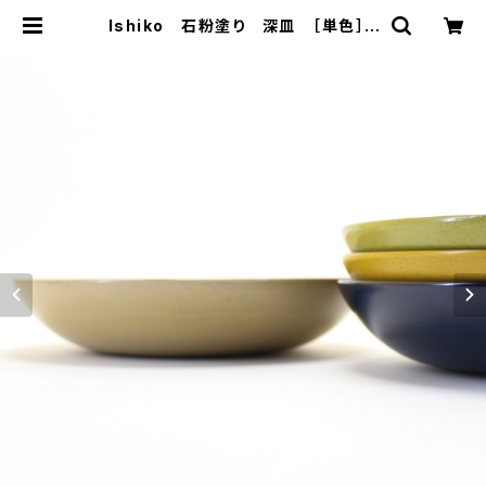
Ishiko 石粉塗り 深皿 ［単色］ |
さぬきうるし Sinra