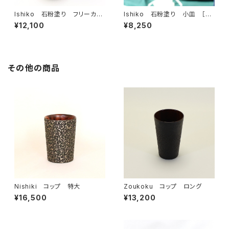
Ishiko 石粉塗り フリーカッ
Ishiko 石粉塗り 小皿 ［単
プ ［単色］
色］
¥12,100
¥8,250
その他の商品
Nishiki コップ 特大
Zoukoku コップ ロング
¥16,500
¥13,200