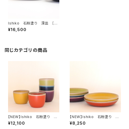
Ishiko 石粉塗り 深皿 ［単
色］
¥16,500
同じカテゴリの商品
【NEW】Ishiko 石粉塗り フ
【NEW】Ishiko 石粉塗り 小
リーカップ
皿
¥12,100
¥8,250