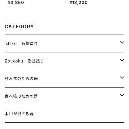
黄・白・緑）
¥3,850
¥13,200
CATEGORY
Ishiko 石粉塗り
皿
Zoukoku 象谷塗り
コップ
酒器
飲み物のための器
箸・その他
コップ
コップ・湯のみ
食べ物のための器
椀
酒器
皿
木目が見える器