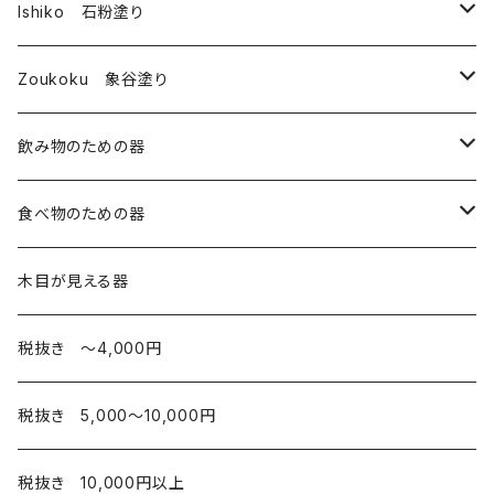
Ishiko 石粉塗り
皿
Zoukoku 象谷塗り
コップ
酒器
飲み物のための器
箸・その他
コップ
コップ・湯のみ
食べ物のための器
椀
酒器
皿
木目が見える器
弁当箱
カップ
税抜き 〜4,000円
お椀
税抜き 5,000〜10,000円
弁当箱
税抜き 10,000円以上