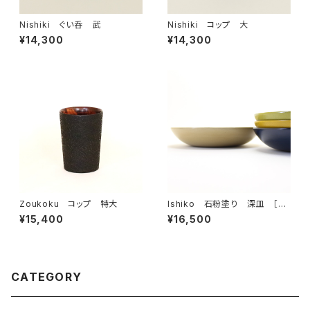
Nishiki ぐい呑 武
Nishiki コップ 大
¥14,300
¥14,300
Zoukoku コップ 特大
Ishiko 石粉塗り 深皿 ［単
色］
¥15,400
¥16,500
CATEGORY