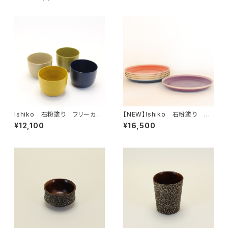
Ishiko 石粉塗り フリーカッ
【NEW】Ishiko 石粉塗り 平
プ ［単色］
皿
¥12,100
¥16,500