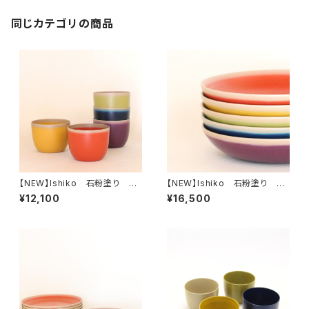
同じカテゴリの商品
【NEW】Ishiko 石粉塗り フ
【NEW】Ishiko 石粉塗り 深
リーカップ
皿
¥12,100
¥16,500