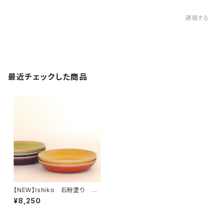
通報する
最近チェックした商品
【NEW】Ishiko 石粉塗り 小
皿
¥8,250